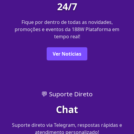
24/7
Fique por dentro de todas as novidades,
promoções e eventos da 188W Plataforma em
tempo real!
Ver Notícias
💬 Suporte Direto
Chat
Suporte direto via Telegram, respostas rápidas e
atendimento personalizado!