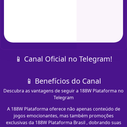
📱 Canal Oficial no Telegram!
📱 Benefícios do Canal
Descubra as vantagens de seguir a 188W Plataforma no
Telegram
A 188W Plataforma oferece não apenas conteúdo de
jogos emocionantes, mas também promoções
exclusivas da 188W Plataforma Brasil , dobrando suas