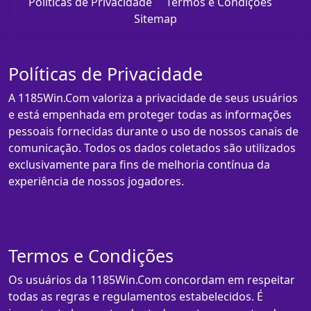
Políticas de Privacidade
Termos e Condições
Sitemap
Políticas de Privacidade
A 1185Win.Com valoriza a privacidade de seus usuários
e está empenhada em proteger todas as informações
pessoais fornecidas durante o uso de nossos canais de
comunicação. Todos os dados coletados são utilizados
exclusivamente para fins de melhoria contínua da
experiência de nossos jogadores.
Termos e Condições
Os usuários da 1185Win.Com concordam em respeitar
todas as regras e regulamentos estabelecidos. É