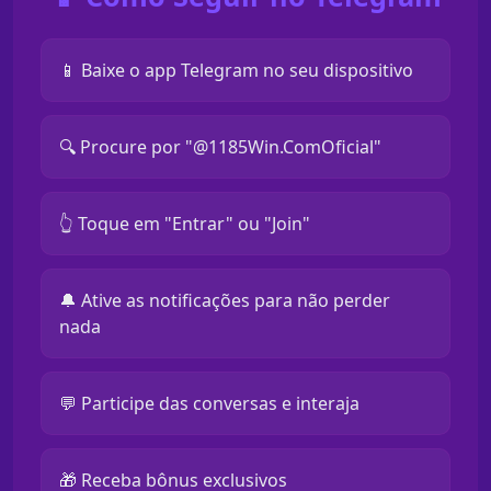
📱 Baixe o app Telegram no seu dispositivo
🔍 Procure por "@1185Win.ComOficial"
👆 Toque em "Entrar" ou "Join"
🔔 Ative as notificações para não perder
nada
💬 Participe das conversas e interaja
🎁 Receba bônus exclusivos