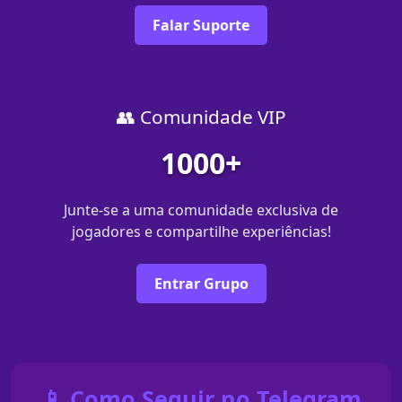
Falar Suporte
👥 Comunidade VIP
1000+
Junte-se a uma comunidade exclusiva de
jogadores e compartilhe experiências!
Entrar Grupo
📱 Como Seguir no Telegram