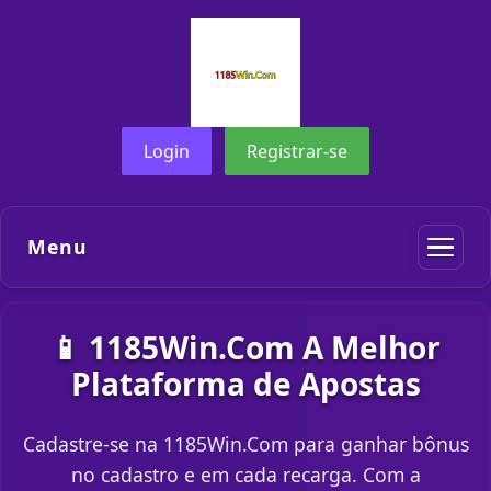
Login
Registrar-se
Menu
📱 1185Win.Com A Melhor
Plataforma de Apostas
Cadastre-se na 1185Win.Com para ganhar bônus
no cadastro e em cada recarga. Com a