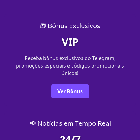
🎁 Bônus Exclusivos
VIP
Receba bônus exclusivos do Telegram,
promoções especiais e códigos promocionais
únicos!
Ver Bônus
📢 Notícias em Tempo Real
24/7