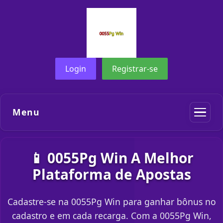
Login
Registrar-se
Menu
📱 0055Pg Win A Melhor
Plataforma de Apostas
Cadastre-se na 0055Pg Win para ganhar bônus no
cadastro e em cada recarga. Com a 0055Pg Win,