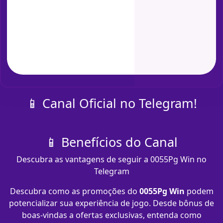
📱 Canal Oficial no Telegram!
📱 Benefícios do Canal
Descubra as vantagens de seguir a 0055Pg Win no
Telegram
Descubra como as promoções do
0055Pg Win
podem
potencializar sua experiência de jogo. Desde bônus de
boas-vindas a ofertas exclusivas, entenda como