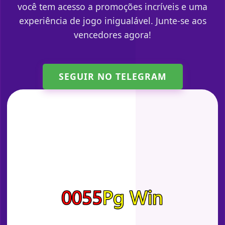
você tem acesso a promoções incríveis e uma
experiência de jogo inigualável. Junte-se aos
vencedores agora!
SEGUIR NO TELEGRAM