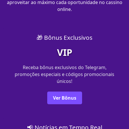
aproveitar ao máximo cada oportunidade no cassino
online.
🎁 Bônus Exclusivos
VIP
Receba bônus exclusivos do Telegram,
promoções especiais e códigos promocionais
únicos!
Ver Bônus
📢 Notícias em Tempo Real