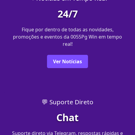
24/7
Fique por dentro de todas as novidades,
promoções e eventos da 0055Pg Win em tempo
real!
Ver Notícias
💬 Suporte Direto
Chat
Suporte direto via Telegram, respostas rápidas e